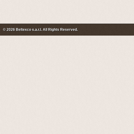
© 2026 Beltexco s.a.r.l. All Rights Reserved.